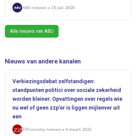
ABU nieuws • 15 juli 2026
Ontvang vacatures direct in
Alle nieuws van ABU
je mailbox
Nieuws van andere kanalen
Artikelen zoeken
Alerts ontvangen
Verkiezingsdebat zelfstandigen:
standpunten politici over sociale zekerheid
Alles
Ingezonden
ABU
Bureau Cicero
worden kleiner. Opvattingen over regels wie
Doorzaam
Flexmarkt
Flexnieuws
NBBU
nu wel of geen zzp’er is liggen mijlenver uit
Normering Arbeid
ZiPconomy
een
ZiPconomy nieuws • 4 maart 2021