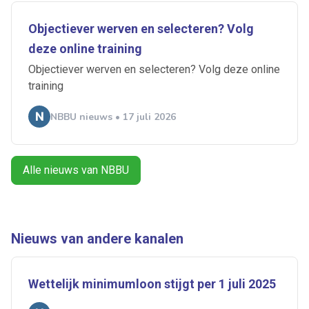
Objectiever werven en selecteren? Volg
deze online training
Ontvang vacatures direct in
Objectiever werven en selecteren? Volg deze online
training
je mailbox
NBBU nieuws • 17 juli 2026
Artikelen zoeken
Alle nieuws van NBBU
Alerts ontvangen
Alles
Ingezonden
ABU
Bureau Cicero
Nieuws van andere kanalen
Doorzaam
Flexmarkt
Flexnieuws
NBBU
Normering Arbeid
ZiPconomy
Wettelijk minimumloon stijgt per 1 juli 2025