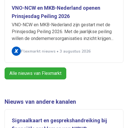
VNO-NCW en MKB-Nederland openen
Artikelen zoeken
Prinsjesdag Peiling 2026
Alerts ontvangen
VNO-NCW en MKB-Nederland zijn gestart met de
Prinsjesdag Peiling 2026. Met de jaarlijkse peiling
willen de ondernemersorganisaties inzicht krijgen...
Alles
Ingezonden
ABU
Bureau Cicero
Doorzaam
Flexmarkt
Flexnieuws
NBBU
Flexmarkt nieuws • 3 augustus 2026
Normering Arbeid
ZiPconomy
Alle nieuws van Flexmarkt
Nieuws van andere kanalen
Signaalkaart en gesprekshandreiking bij