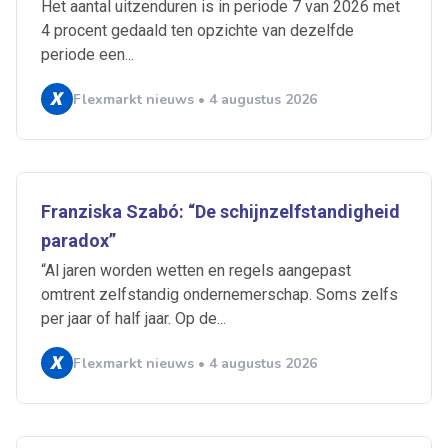
Het aantal uitzenduren is in periode 7 van 2026 met
4 procent gedaald ten opzichte van dezelfde
periode een...
Flexmarkt nieuws • 4 augustus 2026
Franziska Szabó: “De schijnzelfstandigheid
paradox”
“Al jaren worden wetten en regels aangepast
omtrent zelfstandig ondernemerschap. Soms zelfs
per jaar of half jaar. Op de...
Ontvang vacatures direct in
Flexmarkt nieuws • 4 augustus 2026
je mailbox