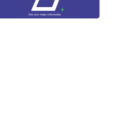
rtikelen zoeken
U