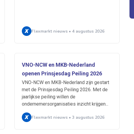
Flexmarkt nieuws • 4 augustus 2026
 je mailbox
VNO-NCW en MKB-Nederland
openen Prinsjesdag Peiling 2026
VNO-NCW en MKB-Nederland zijn gestart
A
met de Prinsjesdag Peiling 2026. Met de
jaarlijkse peiling willen de
ondernemersorganisaties inzicht krijgen...
n
ABU
Bureau Cicero
Doorzaam
Flexmarkt
Flexnieuws
NBB
Flexmarkt nieuws • 3 augustus 2026
ZiPconomy