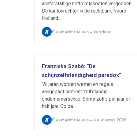
achterstallige netto reiskosten vergoeden.
De kantonrechter in de rechtbank Noord-
Holland...
Flexmarkt nieuws • Vandaag
Ontvang vacatures direct in
Franziska Szabó: “De
schijnzelfstandigheid paradox”
“Al jaren worden wetten en regels
Alerts ontvangen
aangepast omtrent zelfstandig
ondernemerschap. Soms zelfs per jaar of
half jaar. Op de...
Alles
Ingezonde
Flexmarkt nieuws • 4 augustus 2026
Normering Arbeid