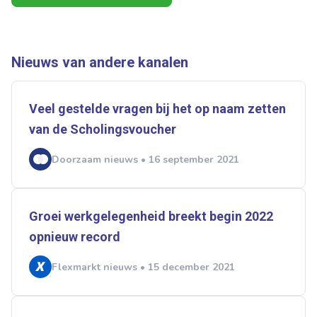
Alles
Ingezonden
ABU
Bureau Cicero
Doorzaam
Flexmarkt
Flexnieuws
NBBU
Normering Arbeid
ZiPconomy
Nieuws van andere kanalen
Veel gestelde vragen bij het op naam zetten
van de Scholingsvoucher
Doorzaam nieuws • 16 september 2021
Groei werkgelegenheid breekt begin 2022
opnieuw record
Flexmarkt nieuws • 15 december 2021