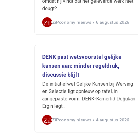
omdat hij vindt dat het geleverde werk niet
deugt?...
ZiPconomy nieuws • 6 augustus 2026
Ontvang vacatures direct in
DENK past wetsvoorstel gelijke
kansen aan: minder regeldruk,
discussie blijft
De initiatiefwet Gelijke Kansen bij Werving
en Selectie ligt opnieuw op tafel, in
Alerts ontvangen
aangepaste vorm. DENK-Kamerlid Doğukan
Ergin legt...
Alles
Ingezonde
ZiPconomy nieuws • 4 augustus 2026
Normering Arbeid