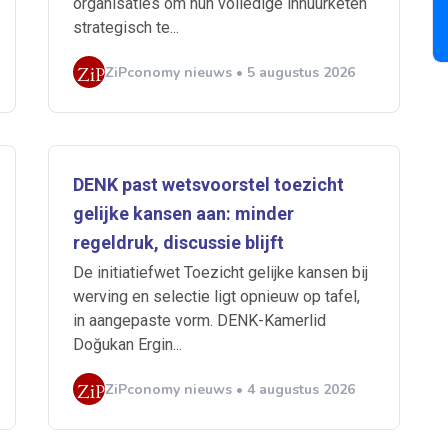
organisaties om hun volledige inhuurketen
strategisch te...
ZiPconomy nieuws • 5 augustus 2026
 je mailbox
DENK past wetsvoorstel toezicht
gelijke kansen aan: minder
regeldruk, discussie blijft
De initiatiefwet Toezicht gelijke kansen bij
A
werving en selectie ligt opnieuw op tafel,
in aangepaste vorm. DENK-Kamerlid
Doğukan Ergin...
n
ABU
Bureau Cicero
Doorzaam
Flexmarkt
Flexnieuws
NBB
ZiPconomy nieuws • 4 augustus 2026
ZiPconomy