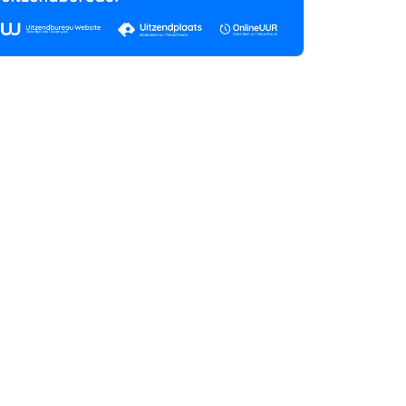
rtikelen zoeken
U