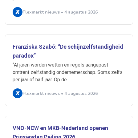
Flexmarkt nieuws • 4 augustus 2026
Franziska Szabó: “De schijnzelfstandigheid
paradox”
“Al jaren worden wetten en regels aangepast
omtrent zelfstandig ondernemerschap. Soms zelfs
per jaar of half jaar. Op de...
Ontvang vacatures direct in
Flexmarkt nieuws • 4 augustus 2026
je mailbox
VNO-NCW en MKB-Nederland openen
Artikelen zoeken
Alerts ontvangen
Prinsjesdag Peiling 2026