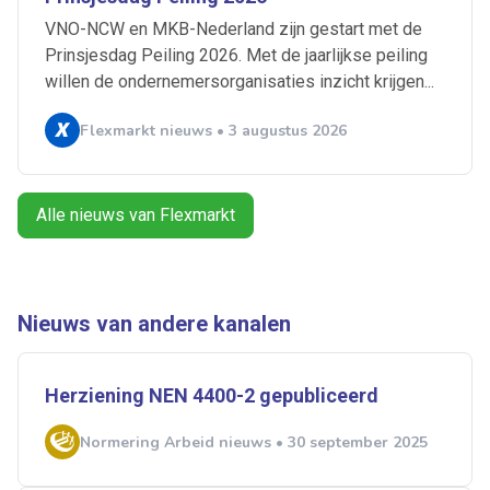
VNO-NCW en MKB-Nederland zijn gestart met de
Prinsjesdag Peiling 2026. Met de jaarlijkse peiling
Alles
Ingezonden
ABU
Bureau Cicero
willen de ondernemersorganisaties inzicht krijgen...
Doorzaam
Flexmarkt
Flexnieuws
NBBU
Normering Arbeid
ZiPconomy
Flexmarkt nieuws • 3 augustus 2026
Alle nieuws van Flexmarkt
Nieuws van andere kanalen
Herziening NEN 4400-2 gepubliceerd
Normering Arbeid nieuws • 30 september 2025