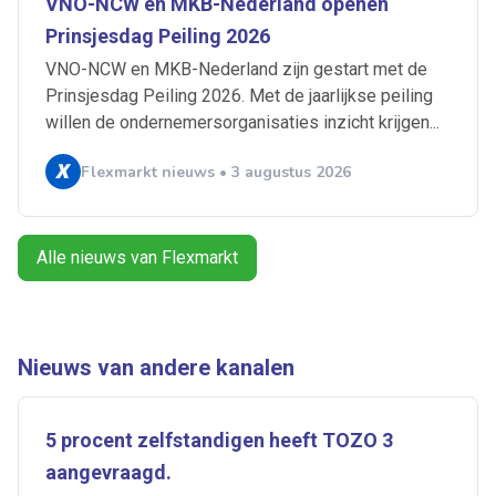
VNO-NCW en MKB-Nederland openen
Prinsjesdag Peiling 2026
Artikelen zoeken
Alerts ontvangen
VNO-NCW en MKB-Nederland zijn gestart met de
Prinsjesdag Peiling 2026. Met de jaarlijkse peiling
willen de ondernemersorganisaties inzicht krijgen...
Alles
Ingezonden
ABU
Bureau Cicero
Doorzaam
Flexmarkt
Flexnieuws
NBBU
Flexmarkt nieuws • 3 augustus 2026
Normering Arbeid
ZiPconomy
Alle nieuws van Flexmarkt
Nieuws van andere kanalen
5 procent zelfstandigen heeft TOZO 3
aangevraagd.