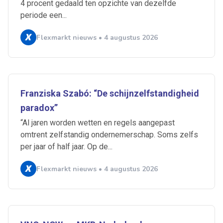
4 procent gedaald ten opzichte van dezelfde
periode een...
Flexmarkt nieuws • 4 augustus 2026
Franziska Szabó: “De schijnzelfstandigheid
paradox”
“Al jaren worden wetten en regels aangepast
omtrent zelfstandig ondernemerschap. Soms zelfs
per jaar of half jaar. Op de...
Flexmarkt nieuws • 4 augustus 2026
Ontvang vacatures direct in
je mailbox