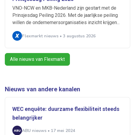
Artikelen zoeken
VNO-NCW en MKB-Nederland zijn gestart met de
Alerts ontvangen
Prinsjesdag Peiling 2026. Met de jaarlijkse peiling
willen de ondernemersorganisaties inzicht krijgen...
Alles
Ingezonden
ABU
Bureau Cicero
Flexmarkt nieuws • 3 augustus 2026
Doorzaam
Flexmarkt
Flexnieuws
NBBU
Normering Arbeid
ZiPconomy
Alle nieuws van Flexmarkt
Nieuws van andere kanalen
WEC enquête: duurzame flexibiliteit steeds
belangrijker
ABU nieuws • 17 mei 2024