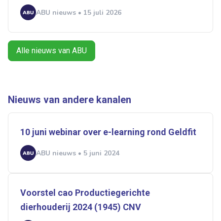
ABU nieuws • 15 juli 2026
Ontvang vacatures direct in
je mailbox
Alle nieuws van ABU
Artikelen zoeken
Alerts ontvangen
Nieuws van andere kanalen
10 juni webinar over e-learning rond Geldfit
Alles
Ingezonden
ABU
Bureau Cicero
Doorzaam
Flexmarkt
Flexnieuws
NBBU
ABU nieuws • 5 juni 2024
Normering Arbeid
ZiPconomy
Voorstel cao Productiegerichte
dierhouderij 2024 (1945) CNV