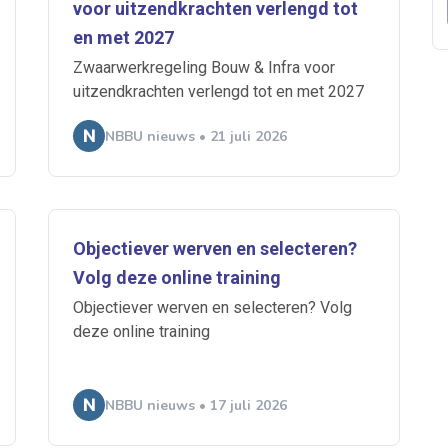
voor uitzendkrachten verlengd tot
 je mailbox
en met 2027
Zwaarwerkregeling Bouw & Infra voor
uitzendkrachten verlengd tot en met 2027
A
NBBU nieuws • 21 juli 2026
n
ABU
Bureau Cicero
Doorzaam
Flexmarkt
Flexnieuws
NBB
Objectiever werven en selecteren?
ZiPconomy
Volg deze online training
Objectiever werven en selecteren? Volg
deze online training
NBBU nieuws • 17 juli 2026