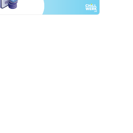
rtikelen zoeken
U