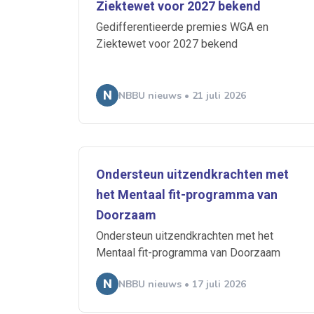
Ziektewet voor 2027 bekend
Ontvang vacatures direct in
Gedifferentieerde premies WGA en
Ziektewet voor 2027 bekend
NBBU nieuws • 21 juli 2026
Alerts ontvangen
Alles
Ingezonde
Ondersteun uitzendkrachten met
Normering Arbeid
het Mentaal fit-programma van
Doorzaam
Ondersteun uitzendkrachten met het
Mentaal fit-programma van Doorzaam
NBBU nieuws • 17 juli 2026