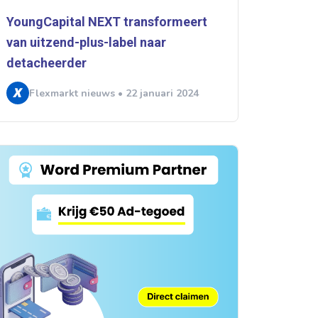
YoungCapital NEXT transformeert
van uitzend-plus-label naar
detacheerder
Flexmarkt nieuws • 22 januari 2024