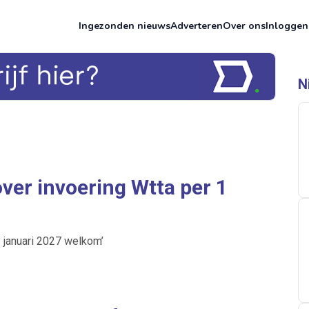
Ingezonden nieuws
Adverteren
Over ons
Inloggen
N
over invoering Wtta per 1
1 januari 2027 welkom’