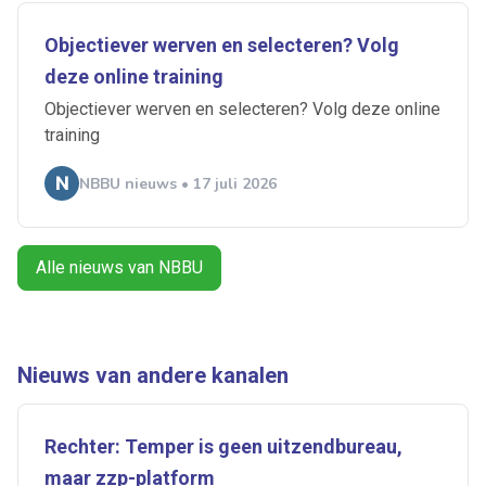
Objectiever werven en selecteren? Volg
deze online training
Objectiever werven en selecteren? Volg deze online
Ontvang vacatures direct in
training
je mailbox
NBBU nieuws • 17 juli 2026
Alle nieuws van NBBU
Artikelen zoeken
Alerts ontvangen
Nieuws van andere kanalen
Alles
Ingezonden
ABU
Bureau Cicero
Doorzaam
Flexmarkt
Flexnieuws
NBBU
Rechter: Temper is geen uitzendbureau,
Normering Arbeid
ZiPconomy
maar zzp-platform