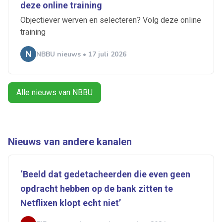
deze online training
Objectiever werven en selecteren? Volg deze online
training
Ontvang vacatures direct in
NBBU nieuws • 17 juli 2026
je mailbox
Alle nieuws van NBBU
Artikelen zoeken
Alerts ontvangen
Nieuws van andere kanalen
Alles
Ingezonden
ABU
Bureau Cicero
‘Beeld dat gedetacheerden die even geen
Doorzaam
Flexmarkt
Flexnieuws
NBBU
opdracht hebben op de bank zitten te
Normering Arbeid
ZiPconomy
Netflixen klopt echt niet’