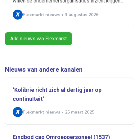
willen de ondernemersorganisaties inzicht krijgen...
Alles
Ingezonden
ABU
Bureau Cicero
Flexmarkt nieuws • 3 augustus 2026
Doorzaam
Flexmarkt
Flexnieuws
NBBU
Normering Arbeid
ZiPconomy
Alle nieuws van Flexmarkt
Nieuws van andere kanalen
‘Kolibrie richt zich al dertig jaar op
continuïteit’
Flexmarkt nieuws • 25 maart 2025
Eindbod cao Omroeppersoneel (1537)