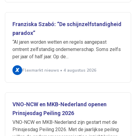
Franziska Szabó: “De schijnzelfstandigheid
paradox”
“Al jaren worden wetten en regels aangepast
omtrent zelfstandig ondernemerschap. Soms zelfs
per jaar of half jaar. Op de...
Flexmarkt nieuws • 4 augustus 2026
Ontvang vacatures direct in
je mailbox
VNO-NCW en MKB-Nederland openen
Prinsjesdag Peiling 2026
Artikelen zoeken
VNO-NCW en MKB-Nederland zijn gestart met de
Alerts ontvangen
Prinsjesdag Peiling 2026. Met de jaarlijkse peiling