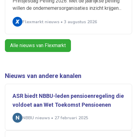
Prinsjesdag Peiling 2026. Met de jaarlijkse peiling
willen de ondernemersorganisaties inzicht krijgen...
Alles
Ingezonden
ABU
Bureau Cicero
Flexmarkt nieuws • 3 augustus 2026
Doorzaam
Flexmarkt
Flexnieuws
NBBU
Normering Arbeid
ZiPconomy
Alle nieuws van Flexmarkt
Nieuws van andere kanalen
ASR biedt NBBU-leden pensioenregeling die
voldoet aan Wet Toekomst Pensioenen
NBBU nieuws • 27 februari 2025