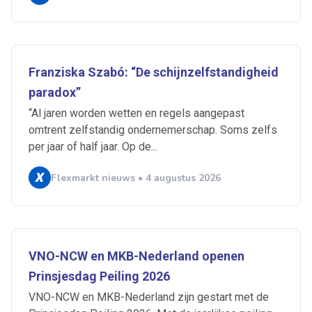
Franziska Szabó: “De schijnzelfstandigheid
paradox”
“Al jaren worden wetten en regels aangepast
omtrent zelfstandig ondernemerschap. Soms zelfs
per jaar of half jaar. Op de...
Flexmarkt nieuws • 4 augustus 2026
Ontvang vacatures direct in
je mailbox
VNO-NCW en MKB-Nederland openen
Prinsjesdag Peiling 2026
Artikelen zoeken
VNO-NCW en MKB-Nederland zijn gestart met de
Alerts ontvangen