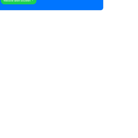
rtikelen zoeken
U