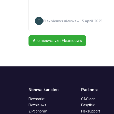
Flexnieuws nieuws • 15 april 2025
Alle nieuws van Flexnieuws
Nieuws kanalen
Partners
Flexmarkt
CAOloon
Flexnieuws
Easyflex
ZiPconomy
Flexsupport