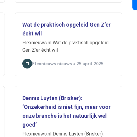
Wat de praktisch opgeleid Gen Z’er
 je mailbox
écht wil
Flexnieuws.nl Wat de praktisch opgeleid
Gen Z’er écht wil
A
Flexnieuws nieuws • 25 april 2025
n
ABU
Bureau Cicero
Doorzaam
Flexmarkt
Flexnieuws
NBB
ZiPconomy
Dennis Luyten (Brisker):
‘Onzekerheid is niet fijn, maar voor
onze branche is het natuurlijk wel
goed’
Flexnieuws.nl Dennis Luyten (Brisker):