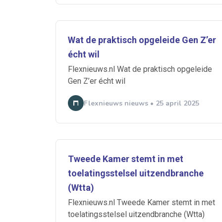
Wat de praktisch opgeleide Gen Z’er
Ontvang vacatures direct in
écht wil
Flexnieuws.nl Wat de praktisch opgeleide
Gen Z’er écht wil
Flexnieuws nieuws • 25 april 2025
Alerts ontvangen
Alles
Ingezonde
Normering Arbeid
Tweede Kamer stemt in met
toelatingsstelsel uitzendbranche
(Wtta)
Flexnieuws.nl Tweede Kamer stemt in met
toelatingsstelsel uitzendbranche (Wtta)