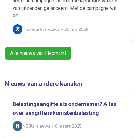
heeft de campagne De maatschappelijke waarde
Alerts ontvangen
van uitzenden gelanceerd. Met de campagne wil
de...
Alles
Ingezonden
ABU
Bureau Cicero
Flexmarkt nieuws • 31 juli 2026
Doorzaam
Flexmarkt
Flexnieuws
NBBU
Normering Arbeid
ZiPconomy
Alle nieuws van Flexmarkt
Nieuws van andere kanalen
Belastingaangifte als ondernemer? Alles
over aangifte inkomstenbelasting
NBBU nieuws • 6 maart 2025