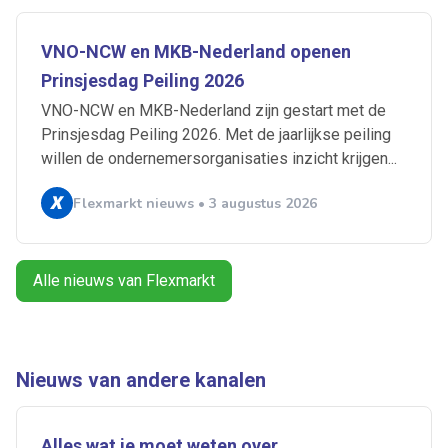
VNO-NCW en MKB-Nederland openen
Artikelen zoeken
Alerts ontvangen
Prinsjesdag Peiling 2026
VNO-NCW en MKB-Nederland zijn gestart met de
Prinsjesdag Peiling 2026. Met de jaarlijkse peiling
Alles
Ingezonden
ABU
Bureau Cicero
willen de ondernemersorganisaties inzicht krijgen...
Doorzaam
Flexmarkt
Flexnieuws
NBBU
Flexmarkt nieuws • 3 augustus 2026
Normering Arbeid
ZiPconomy
Alle nieuws van Flexmarkt
Nieuws van andere kanalen
Alles wat je moet weten over