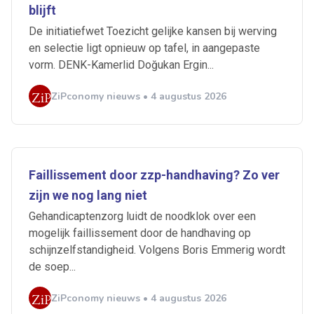
blijft
De initiatiefwet Toezicht gelijke kansen bij werving
en selectie ligt opnieuw op tafel, in aangepaste
vorm. DENK-Kamerlid Doğukan Ergin...
ZiPconomy nieuws • 4 augustus 2026
Faillissement door zzp-handhaving? Zo ver
zijn we nog lang niet
Gehandicaptenzorg luidt de noodklok over een
mogelijk faillissement door de handhaving op
schijnzelfstandigheid. Volgens Boris Emmerig wordt
Ontvang vacatures direct in
de soep...
je mailbox
ZiPconomy nieuws • 4 augustus 2026