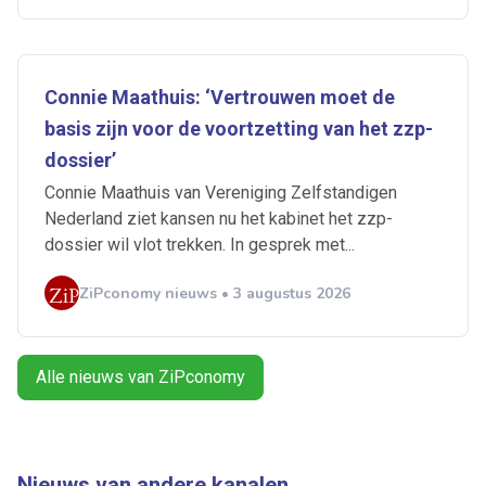
Artikelen zoeken
Alerts ontvangen
Connie Maathuis: ‘Vertrouwen moet de
basis zijn voor de voortzetting van het zzp-
dossier’
Alles
Ingezonden
ABU
Bureau Cicero
Connie Maathuis van Vereniging Zelfstandigen
Doorzaam
Flexmarkt
Flexnieuws
NBBU
Nederland ziet kansen nu het kabinet het zzp-
Normering Arbeid
ZiPconomy
dossier wil vlot trekken. In gesprek met...
ZiPconomy nieuws • 3 augustus 2026
Alle nieuws van ZiPconomy
Nieuws van andere kanalen