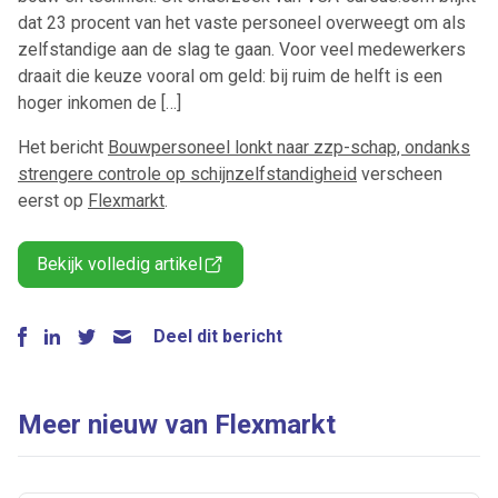
dat 23 procent van het vaste personeel overweegt om als
zelfstandige aan de slag te gaan. Voor veel medewerkers
draait die keuze vooral om geld: bij ruim de helft is een
hoger inkomen de […]
Het bericht
Bouwpersoneel lonkt naar zzp-schap, ondanks
strengere controle op schijnzelfstandigheid
verscheen
eerst op
Flexmarkt
.
Bekijk volledig artikel
Deel dit bericht
Meer nieuw van Flexmarkt