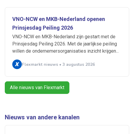
Artikelen zoeken
VNO-NCW en MKB-Nederland openen
Alerts ontvangen
Prinsjesdag Peiling 2026
VNO-NCW en MKB-Nederland zijn gestart met de
Prinsjesdag Peiling 2026. Met de jaarlijkse peiling
Alles
Ingezonden
ABU
Bureau Cicero
willen de ondernemersorganisaties inzicht krijgen...
Doorzaam
Flexmarkt
Flexnieuws
NBBU
Normering Arbeid
ZiPconomy
Flexmarkt nieuws • 3 augustus 2026
Alle nieuws van Flexmarkt
Nieuws van andere kanalen