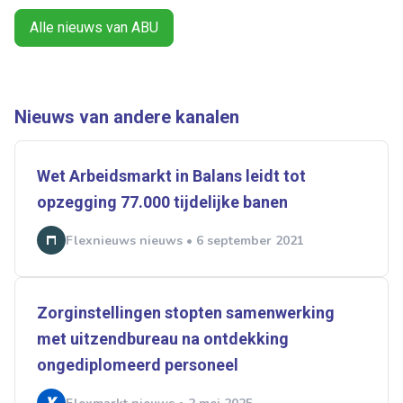
Alle nieuws van ABU
Ontvang vacatures direct in
je mailbox
Nieuws van andere kanalen
Wet Arbeidsmarkt in Balans leidt tot
Artikelen zoeken
Alerts ontvangen
opzegging 77.000 tijdelijke banen
Flexnieuws nieuws • 6 september 2021
Alles
Ingezonden
ABU
Bureau Cicero
Doorzaam
Flexmarkt
Flexnieuws
NBBU
Normering Arbeid
ZiPconomy
Zorginstellingen stopten samenwerking
met uitzendbureau na ontdekking
ongediplomeerd personeel