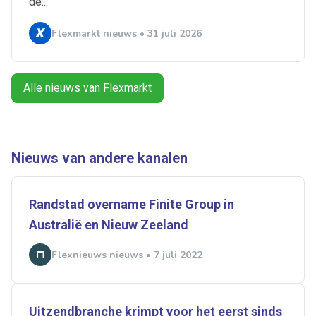
de...
Flexmarkt nieuws • 31 juli 2026
Alles
Ingezonden
ABU
Bureau Cicero
Doorzaam
Flexmarkt
Flexnieuws
NBBU
Alle nieuws van Flexmarkt
Normering Arbeid
ZiPconomy
Nieuws van andere kanalen
Randstad overname Finite Group in
Australië en Nieuw Zeeland
Flexnieuws nieuws • 7 juli 2022
Uitzendbranche krimpt voor het eerst sinds