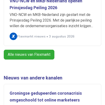
VNO-NCW en MKB-Nederland openen
Artikelen zoeken
Prinsjesdag Peiling 2026
Alerts ontvangen
VNO-NCW en MKB-Nederland zijn gestart met de
Prinsjesdag Peiling 2026. Met de jaarlijkse peiling
Alles
Ingezonden
ABU
Bureau Cicero
willen de ondernemersorganisaties inzicht krijgen...
Doorzaam
Flexmarkt
Flexnieuws
NBBU
Flexmarkt nieuws • 3 augustus 2026
Normering Arbeid
ZiPconomy
Alle nieuws van Flexmarkt
Nieuws van andere kanalen
Groningse gedupeerden coronacrisis
omgeschoold tot online marketeers