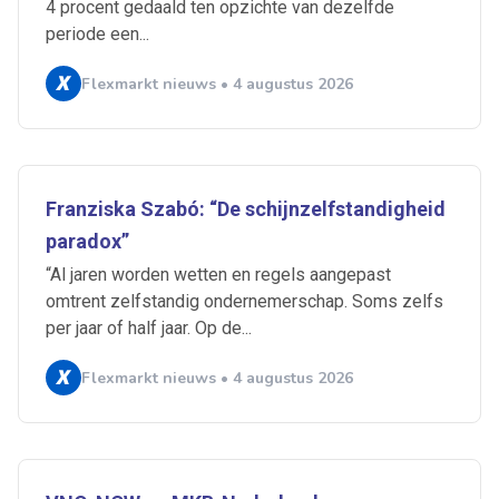
4 procent gedaald ten opzichte van dezelfde
periode een...
Flexmarkt nieuws • 4 augustus 2026
Franziska Szabó: “De schijnzelfstandigheid
paradox”
“Al jaren worden wetten en regels aangepast
omtrent zelfstandig ondernemerschap. Soms zelfs
per jaar of half jaar. Op de...
Ontvang vacatures direct in
Flexmarkt nieuws • 4 augustus 2026
je mailbox