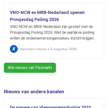
Artikelen zoeken
VNO-NCW en MKB-Nederland openen
Alerts ontvangen
Prinsjesdag Peiling 2026
VNO-NCW en MKB-Nederland zijn gestart met de
Alles
Ingezonden
ABU
Bureau Cicero
Prinsjesdag Peiling 2026. Met de jaarlijkse peiling
Doorzaam
Flexmarkt
Flexnieuws
NBBU
willen de ondernemersorganisaties inzicht krijgen...
Normering Arbeid
ZiPconomy
Flexmarkt nieuws • 3 augustus 2026
Alle nieuws van Flexmarkt
Nieuws van andere kanalen
De nieuwe cao Vleeswarenindustrie 2023