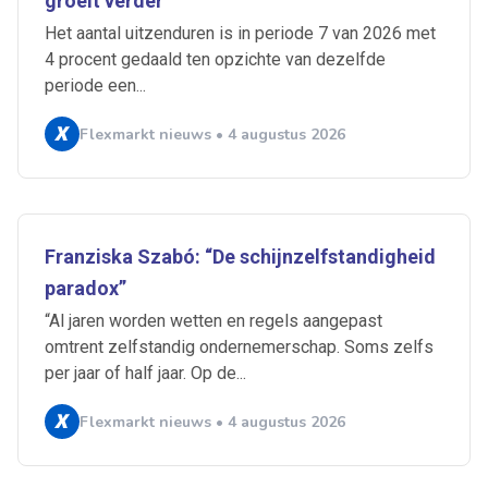
groeit verder
Het aantal uitzenduren is in periode 7 van 2026 met
4 procent gedaald ten opzichte van dezelfde
periode een...
Flexmarkt nieuws • 4 augustus 2026
Franziska Szabó: “De schijnzelfstandigheid
paradox”
“Al jaren worden wetten en regels aangepast
omtrent zelfstandig ondernemerschap. Soms zelfs
per jaar of half jaar. Op de...
Ontvang vacatures direct in
je mailbox
Flexmarkt nieuws • 4 augustus 2026