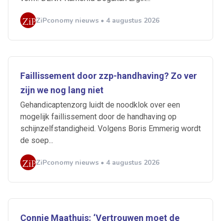
ZiPconomy nieuws • 4 augustus 2026
Faillissement door zzp-handhaving? Zo ver
zijn we nog lang niet
Gehandicaptenzorg luidt de noodklok over een
mogelijk faillissement door de handhaving op
schijnzelfstandigheid. Volgens Boris Emmerig wordt
de soep...
ZiPconomy nieuws • 4 augustus 2026
Ontvang vacatures direct in
je mailbox
Connie Maathuis: ‘Vertrouwen moet de