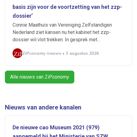
basis zijn voor de voortzetting van het zzp-
Artikelen zoeken
dossier’
Alerts ontvangen
Connie Maathuis van Vereniging Zelfstandigen
Nederland ziet kansen nu het kabinet het zzp-
dossier wil vlot trekken. In gesprek met...
Alles
Ingezonden
ABU
Bureau Cicero
Doorzaam
Flexmarkt
Flexnieuws
NBBU
ZiPconomy nieuws • 3 augustus 2026
Normering Arbeid
ZiPconomy
Alle nieuws van ZiPconomy
Nieuws van andere kanalen
De nieuwe cao Museum 2021 (979)
aangemeld bij het Ministerie van SZW