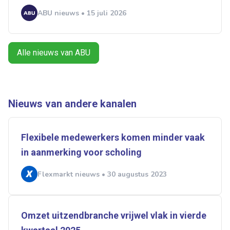
ABU nieuws • 15 juli 2026
Ontvang vacatures direct in
je mailbox
Alle nieuws van ABU
Artikelen zoeken
Nieuws van andere kanalen
Alerts ontvangen
Flexibele medewerkers komen minder vaak
Alles
Ingezonden
ABU
Bureau Cicero
in aanmerking voor scholing
Doorzaam
Flexmarkt
Flexnieuws
NBBU
Normering Arbeid
ZiPconomy
Flexmarkt nieuws • 30 augustus 2023
Omzet uitzendbranche vrijwel vlak in vierde