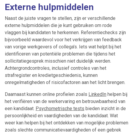
Externe hulpmiddelen
Naast de juiste vragen te stellen, zijn er verschillende
Artikelen zoeken
externe hulpmiddelen die je kunt gebruiken om rode
Alerts ontvangen
vlaggen bij kandidaten te herkennen. Referentiechecks zijn
bijvoorbeeld waardevol voor het verkrijgen van feedback
van vorige werkgevers of collega’s. Iets wat helpt bij het
Alles
Ingezonden
ABU
Bureau Cicero
identificeren van potentiële problemen die tijdens het
Doorzaam
Flexmarkt
Flexnieuws
NBBU
sollicitatiegesprek misschien niet duidelijk werden.
Normering Arbeid
ZiPconomy
Achtergrondcontroles, inclusief controles van het
strafregister en kredietgeschiedenis, kunnen
onregelmatigheden of risicofactoren aan het licht brengen.
Daarnaast kunnen online profielen zoals
LinkedIn
helpen bij
het verifiëren van de werkervaring en betrouwbaarheid van
een kandidaat.
Psychometrische tests
bieden inzicht in de
persoonlijkheid en vaardigheden van de kandidaat. Wat
weer kan helpen bij het ontdekken van mogelijke problemen
zoals slechte communicatievaardigheden of een gebrek