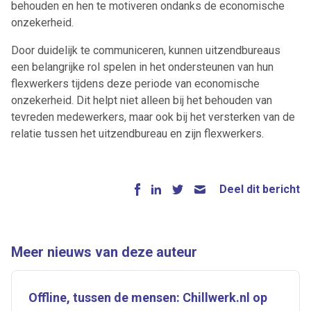
behouden en hen te motiveren ondanks de economische
onzekerheid.
Door duidelijk te communiceren, kunnen uitzendbureaus
een belangrijke rol spelen in het ondersteunen van hun
flexwerkers tijdens deze periode van economische
onzekerheid. Dit helpt niet alleen bij het behouden van
tevreden medewerkers, maar ook bij het versterken van de
relatie tussen het uitzendbureau en zijn flexwerkers.
Ontvang vacatures direct in
je mailbox
Deel dit bericht
Artikelen zoeken
Meer nieuws van deze auteur
Alerts ontvangen
Offline, tussen de mensen: Chillwerk.nl op
Alles
Ingezonden
ABU
Bureau Cicero