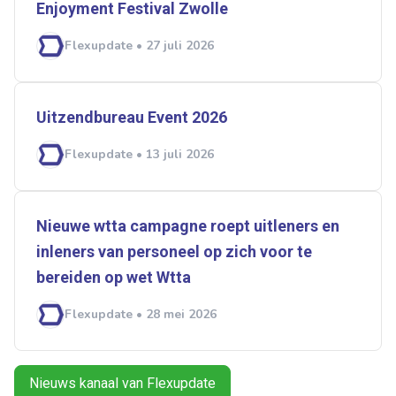
Enjoyment Festival Zwolle
Doorzaam
Flexmarkt
Flexnieuws
NBBU
Flexupdate • 27 juli 2026
Normering Arbeid
ZiPconomy
Uitzendbureau Event 2026
Flexupdate • 13 juli 2026
Nieuwe wtta campagne roept uitleners en
inleners van personeel op zich voor te
bereiden op wet ­­Wtta
Flexupdate • 28 mei 2026
Nieuws kanaal van Flexupdate