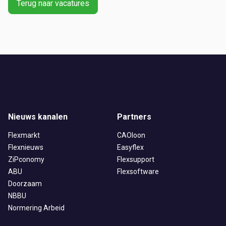
Terug naar vacatures
Ontvang vacatures direct in
Nieuws kanalen
Partners
je mailbox
Flexmarkt
CAOloon
Flexnieuws
Easyflex
ZiPconomy
Flexsupport
ABU
Flexsoftware
Artikelen zoeken
Doorzaam
Alerts ontvangen
NBBU
Normering Arbeid
Alles
Ingezonden
ABU
Bureau Cicero