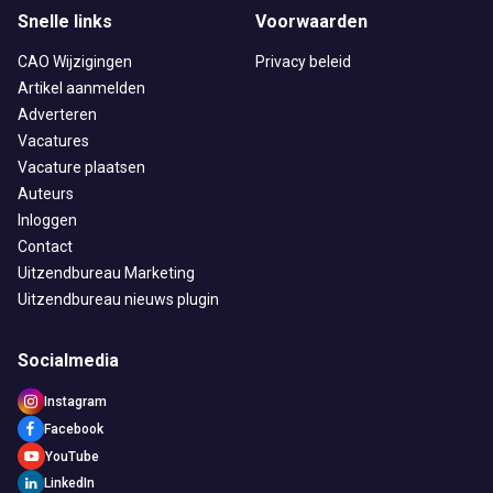
Doorzaam
Flexmarkt
Flexnieuws
NBBU
Snelle links
Voorwaarden
Normering Arbeid
ZiPconomy
CAO Wijzigingen
Privacy beleid
Artikel aanmelden
Adverteren
Vacatures
Vacature plaatsen
Auteurs
Inloggen
Contact
Uitzendbureau Marketing
Uitzendbureau nieuws plugin
Socialmedia
Instagram
Facebook
YouTube
LinkedIn