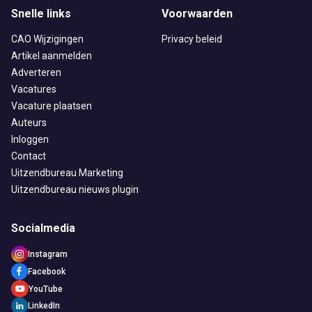
Doorzaam
Flexmarkt
Flexnieuws
NBBU
Snelle links
Voorwaarden
Normering Arbeid
ZiPconomy
CAO Wijzigingen
Privacy beleid
Artikel aanmelden
Adverteren
Vacatures
Vacature plaatsen
Auteurs
Inloggen
Contact
Uitzendbureau Marketing
Uitzendbureau nieuws plugin
Socialmedia
Instagram
Facebook
YouTube
LinkedIn