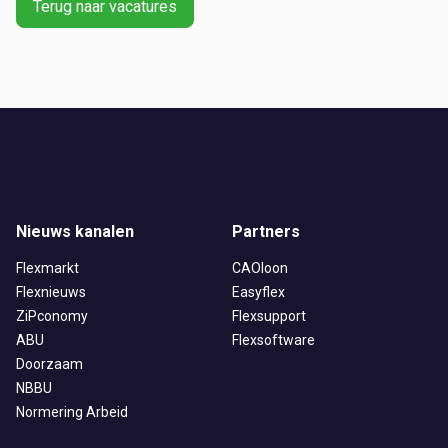
Terug naar vacatures
Ontvang vacatures direct in
Nieuws kanalen
Partners
je mailbox
Flexmarkt
CAOloon
Flexnieuws
Easyflex
ZiPconomy
Flexsupport
ABU
Flexsoftware
Artikelen zoeken
Doorzaam
Alerts ontvangen
NBBU
Normering Arbeid
Alles
Ingezonden
ABU
Bureau Cicero