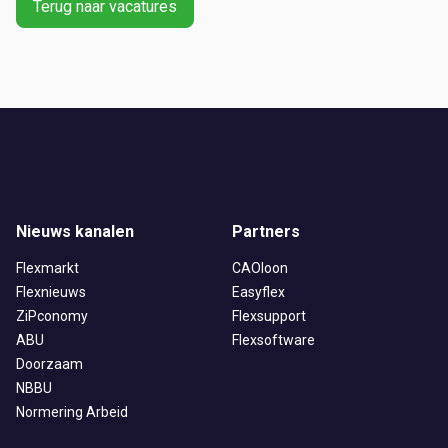
Terug naar vacatures
Ontvang vacatures direct in
Nieuws kanalen
Partners
je mailbox
Flexmarkt
CAOloon
Flexnieuws
Easyflex
ZiPconomy
Flexsupport
ABU
Flexsoftware
Artikelen zoeken
Doorzaam
Alerts ontvangen
NBBU
Normering Arbeid
Alles
Ingezonden
ABU
Bureau Cicero