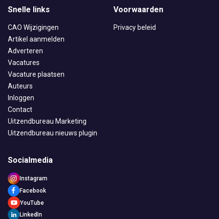
Doorzaam
Flexmarkt
Flexnieuws
NBBU
Snelle links
Voorwaarden
Normering Arbeid
ZiPconomy
CAO Wijzigingen
Privacy beleid
Artikel aanmelden
Adverteren
Vacatures
Vacature plaatsen
Auteurs
Inloggen
Contact
Uitzendbureau Marketing
Uitzendbureau nieuws plugin
Socialmedia
Instagram
Facebook
YouTube
LinkedIn