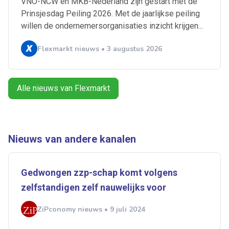
VNO-NCW en MKB-Nederland zijn gestart met de
Alerts ontvangen
Prinsjesdag Peiling 2026. Met de jaarlijkse peiling
willen de ondernemersorganisaties inzicht krijgen...
Alles
Ingezonden
ABU
Bureau Cicero
Flexmarkt nieuws • 3 augustus 2026
Doorzaam
Flexmarkt
Flexnieuws
NBBU
Normering Arbeid
ZiPconomy
Alle nieuws van Flexmarkt
Nieuws van andere kanalen
Gedwongen zzp-schap komt volgens
zelfstandigen zelf nauwelijks voor
ZiPconomy nieuws • 9 juli 2024